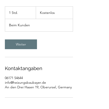
Kostenlos
1 Std.
1
Kostenlos
S
t
Beim Kunden
d
Weiter
Kontaktangaben
06171 54644
info@heizungsbaubayer.de
An den Drei Hasen 19, Oberursel, Germany